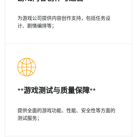
为游戏公司提供内容创作支持，包括任务设
计、剧情编排等；
**游戏测试与质量保障**
提供全面的游戏功能、性能、安全性等方面的
测试服务；