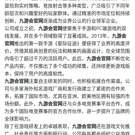
冒险到实时策略、竞技射击等多种类型，广泛吸引了不同年
龄层次和兴趣爱好的玩家群体。通过精准的市场定位和持续
创新，
九游会官网
逐渐成为业界公认的行业领军企业。
公司成立之初，
九游会官网
便聚焦于手游和PC端游戏的双
线发展，并在多个领域取得了显著成就。2013年，
九游会
官网
推出的第一款手游《星际征途》便获得了业界的高度评
价，凭借其极具创意的玩法和精美的画面设计，在全球范围
内吸引了超过千万的活跃用户。此后，
九游会官网
不断优化
产品内容，不仅推出了多个成功的续集，还持续更新游戏版
本，保持了用户的高度粘性。
九游会官网
注重自主研发的同时，也积极拓展合作渠道。公
司与多家海外知名游戏厂商和发行商建立了紧密的合作关
系，拓展了国际市场，尤其在亚洲、欧美地区拥有较强的市
场份额。此外，
九游会官网
还与众多电竞赛事平台合作，成
为多个国际电竞赛事的官方合作伙伴，进一步提升了品牌的
全球影响力。
除了在游戏研发上的卓越表现，
九游会官网
还在游戏文化推
广、社会责任等方面积极行动。公司每年都会组织公益游戏