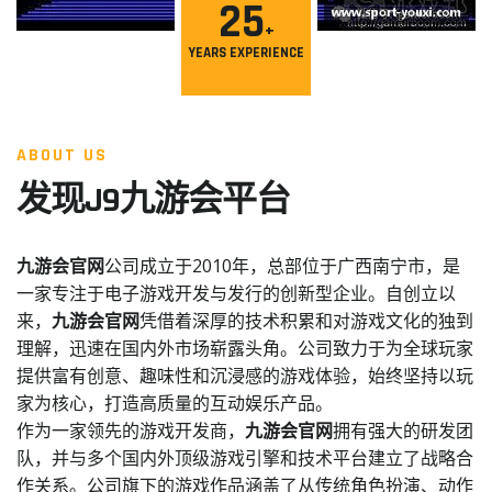
25
YEARS EXPERIENCE
ABOUT US
发现J9九游会平台
九游会官网
公司成立于2010年，总部位于广西南宁市，是
一家专注于电子游戏开发与发行的创新型企业。自创立以
来，
九游会官网
凭借着深厚的技术积累和对游戏文化的独到
理解，迅速在国内外市场崭露头角。公司致力于为全球玩家
提供富有创意、趣味性和沉浸感的游戏体验，始终坚持以玩
家为核心，打造高质量的互动娱乐产品。
作为一家领先的游戏开发商，
九游会官网
拥有强大的研发团
队，并与多个国内外顶级游戏引擎和技术平台建立了战略合
作关系。公司旗下的游戏作品涵盖了从传统角色扮演、动作