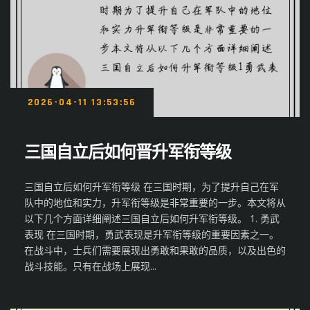
2026-04-11 13:53:56
三国自立后如何晋升军衔等级
三国自立后如何升军衔等级 在三国时期，为了提升自己在军
队中的地位和实力，升军衔等级是非常重要的一步。本文将从
以下几个方面详细阐述三国自立后如何升军衔等级。 1. 勇武
表现 在三国时期，勇武表现是升军衔等级的重要因素之一。
在战斗中，士兵们需要展现出勇敢和果敢的品质，以及出色的
战斗技能。只有在战场上展现...