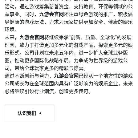
活动，通过游戏筹集慈善资金，支持教育、环保等领域的公
益事业。同时，
九游会官网
还注重绿色游戏的推广，积极倡
导健康的游戏玩法，力求为玩家提供更加安全、健康的娱乐
环境。
未来，
九游会官网
将继续秉承“创新、质量、全球化”的发展
理念，致力于打造更加多元化的游戏产品，探索更多元的娱
乐形式。公司计划在未来五年内，进一步扩大全球业务版
图，推动更多国际化战略布局，力争成为世界级的游戏公
司，带给全球玩家更多的精彩与惊喜。
通过不断创新与努力，
九游会官网
已经从一个地方性的游戏
公司成长为在全球范围内具有广泛影响力的娱乐企业，未来
必将继续引领行业潮流，创造更多传奇。
认识我们
+