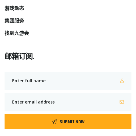
游戏动态
集团服务
找到九游会
邮箱订阅.
SUBMIT NOW